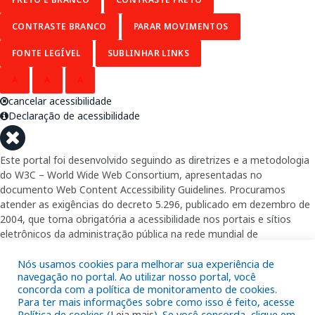
CONTRASTE BRANCO
PARAR MOVIMENTOS
FONTE LEGÍVEL
SUBLINHAR LINKS
A
A
A
cancelar acessibilidade
Declaração de acessibilidade
Este portal foi desenvolvido seguindo as diretrizes e a metodologia
do W3C – World Wide Web Consortium, apresentadas no
documento Web Content Accessibility Guidelines. Procuramos
atender as exigências do decreto 5.296, publicado em dezembro de
2004, que torna obrigatória a acessibilidade nos portais e sítios
eletrônicos da administração pública na rede mundial de
computadores para o uso das pessoas com necessidades especiais,
garantindo-lhes o pleno acesso aos conteúdos disponíveis.
Nós usamos cookies para melhorar sua experiência de
navegação no portal. Ao utilizar nosso portal, você
concorda com a política de monitoramento de cookies.
Além de validações automáticas, foram realizados testes em
Para ter mais informações sobre como isso é feito, acesse
diversos navegadores e através do utilitário de acesso a Internet do
Política de cookies (
Leia mais
). Se você concorda, clique em