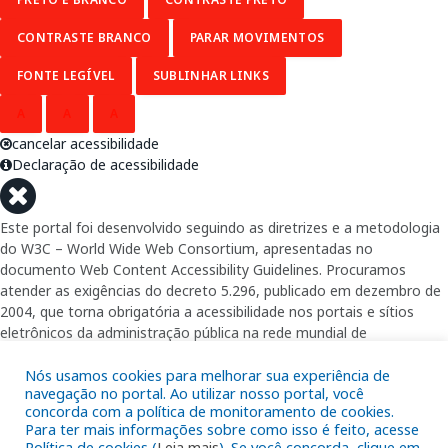
CONTRASTE BRANCO
PARAR MOVIMENTOS
FONTE LEGÍVEL
SUBLINHAR LINKS
A
A
A
cancelar acessibilidade
Declaração de acessibilidade
Este portal foi desenvolvido seguindo as diretrizes e a metodologia
do W3C – World Wide Web Consortium, apresentadas no
documento Web Content Accessibility Guidelines. Procuramos
atender as exigências do decreto 5.296, publicado em dezembro de
2004, que torna obrigatória a acessibilidade nos portais e sítios
eletrônicos da administração pública na rede mundial de
computadores para o uso das pessoas com necessidades especiais,
garantindo-lhes o pleno acesso aos conteúdos disponíveis.
Nós usamos cookies para melhorar sua experiência de
navegação no portal. Ao utilizar nosso portal, você
concorda com a política de monitoramento de cookies.
Além de validações automáticas, foram realizados testes em
Para ter mais informações sobre como isso é feito, acesse
diversos navegadores e através do utilitário de acesso a Internet do
Política de cookies (
Leia mais
). Se você concorda, clique em