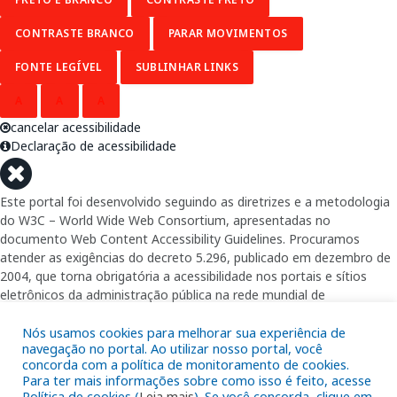
CONTRASTE BRANCO
PARAR MOVIMENTOS
FONTE LEGÍVEL
SUBLINHAR LINKS
A
A
A
cancelar acessibilidade
Declaração de acessibilidade
Este portal foi desenvolvido seguindo as diretrizes e a metodologia
do W3C – World Wide Web Consortium, apresentadas no
documento Web Content Accessibility Guidelines. Procuramos
atender as exigências do decreto 5.296, publicado em dezembro de
2004, que torna obrigatória a acessibilidade nos portais e sítios
eletrônicos da administração pública na rede mundial de
computadores para o uso das pessoas com necessidades especiais,
garantindo-lhes o pleno acesso aos conteúdos disponíveis.
Nós usamos cookies para melhorar sua experiência de
navegação no portal. Ao utilizar nosso portal, você
concorda com a política de monitoramento de cookies.
Além de validações automáticas, foram realizados testes em
Para ter mais informações sobre como isso é feito, acesse
diversos navegadores e através do utilitário de acesso a Internet do
Política de cookies (
Leia mais
). Se você concorda, clique em