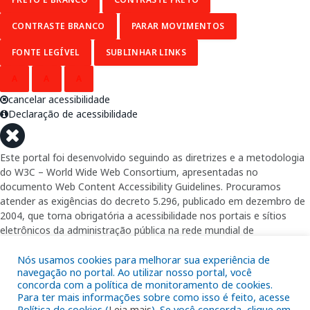
CONTRASTE BRANCO
PARAR MOVIMENTOS
FONTE LEGÍVEL
SUBLINHAR LINKS
A
A
A
cancelar acessibilidade
Declaração de acessibilidade
Este portal foi desenvolvido seguindo as diretrizes e a metodologia
do W3C – World Wide Web Consortium, apresentadas no
documento Web Content Accessibility Guidelines. Procuramos
atender as exigências do decreto 5.296, publicado em dezembro de
2004, que torna obrigatória a acessibilidade nos portais e sítios
eletrônicos da administração pública na rede mundial de
computadores para o uso das pessoas com necessidades especiais,
garantindo-lhes o pleno acesso aos conteúdos disponíveis.
Nós usamos cookies para melhorar sua experiência de
navegação no portal. Ao utilizar nosso portal, você
concorda com a política de monitoramento de cookies.
Além de validações automáticas, foram realizados testes em
Para ter mais informações sobre como isso é feito, acesse
diversos navegadores e através do utilitário de acesso a Internet do
Política de cookies (
Leia mais
). Se você concorda, clique em