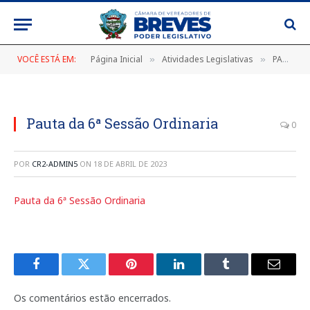
VOCÊ ESTÁ EM:
Página Inicial
Atividades Legislativas
PAUTA DA 6ª SESSÃO ORDINÁRIA, DE 23 DE FEVEREIRO DE 2023
»
»
Pauta da 6ª Sessão Ordinaria
0
POR
CR2-ADMIN5
ON
18 DE ABRIL DE 2023
Pauta da 6ª Sessão Ordinaria
Facebook
Twitter
Pinterest
LinkedIn
Tumblr
E-
mail
Os comentários estão encerrados.