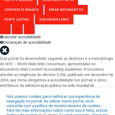
CONTRASTE BRANCO
PARAR MOVIMENTOS
FONTE LEGÍVEL
SUBLINHAR LINKS
A
A
A
cancelar acessibilidade
Declaração de acessibilidade
Este portal foi desenvolvido seguindo as diretrizes e a metodologia
do W3C – World Wide Web Consortium, apresentadas no
documento Web Content Accessibility Guidelines. Procuramos
atender as exigências do decreto 5.296, publicado em dezembro de
2004, que torna obrigatória a acessibilidade nos portais e sítios
eletrônicos da administração pública na rede mundial de
computadores para o uso das pessoas com necessidades especiais,
garantindo-lhes o pleno acesso aos conteúdos disponíveis.
Nós usamos cookies para melhorar sua experiência de
navegação no portal. Ao utilizar nosso portal, você
concorda com a política de monitoramento de cookies.
Além de validações automáticas, foram realizados testes em
Para ter mais informações sobre como isso é feito, acesse
diversos navegadores e através do utilitário de acesso a Internet do
Política de cookies (
Leia mais
). Se você concorda, clique em