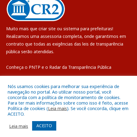
Muito mais que
criar site
ou
sistema para prefeituras
!
Realizamos uma
assessoria
completa, onde garantimos em
contrato que todas as exigências das
leis de transparência
pública
serão atendidas.
Conheça o
PNTP
e o
Radar da Transparência Pública
Nós usamos cookies para melhorar sua experiência de
navegação no portal. Ao utilizar nosso portal, você
concorda com a política de monitoramento de cookies.
Todos os direitos reservados a Câmara Municipal de Breves
Para ter mais informações sobre como isso é feito, acesse
Política de cookies (
Leia mais
). Se você concorda, clique em
ACEITO.
Mapa do Site
Acessar Área Administrativa
Acessar o Webmail
ACEITO
Leia mais