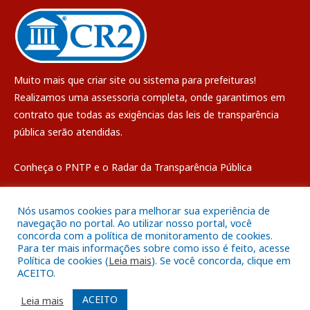
Muito mais que
criar site
ou
sistema para prefeituras
!
Realizamos uma
assessoria
completa, onde garantimos em
contrato que todas as exigências das
leis de transparência
pública
serão atendidas.
Conheça o
PNTP
e o
Radar da Transparência Pública
Nós usamos cookies para melhorar sua experiência de
navegação no portal. Ao utilizar nosso portal, você
concorda com a política de monitoramento de cookies.
Todos os direitos reservados a Câmara Municipal de Breves
Para ter mais informações sobre como isso é feito, acesse
Política de cookies (
Leia mais
). Se você concorda, clique em
ACEITO.
Mapa do Site
Acessar Área Administrativa
Acessar o Webmail
ACEITO
Leia mais