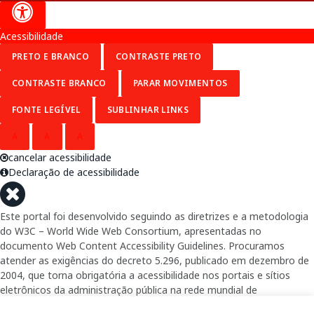
Acessibilidade
PRETO E BRANCO
CONTRASTE PRETO
CONTRASTE BRANCO
PARAR MOVIMENTOS
FONTE LEGÍVEL
SUBLINHAR LINKS
A
A
A
cancelar acessibilidade
Declaração de acessibilidade
Este portal foi desenvolvido seguindo as diretrizes e a metodologia
do W3C – World Wide Web Consortium, apresentadas no
documento Web Content Accessibility Guidelines. Procuramos
atender as exigências do decreto 5.296, publicado em dezembro de
2004, que torna obrigatória a acessibilidade nos portais e sítios
eletrônicos da administração pública na rede mundial de
computadores para o uso das pessoas com necessidades especiais,