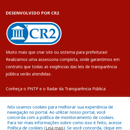
DESENVOLVIDO POR CR2
Muito mais que
criar site
ou
sistema para prefeituras
!
Realizamos uma
assessoria
completa, onde garantimos em
contrato que todas as exigências das
leis de transparência
pública
serão atendidas.
Conheça o
PNTP
e o
Radar da Transparência Pública
Nós usamos cookies para melhorar sua experiência de
navegação no portal. Ao utilizar nosso portal, você
concorda com a política de monitoramento de cookies.
Todos os direitos reservados a Câmara Municipal de Breves
Para ter mais informações sobre como isso é feito, acesse
Política de cookies (
Leia mais
). Se você concorda, clique em