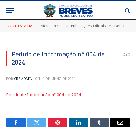
VOCÊ ESTÁ EM:
Página Inicial
Publicações Oficiais
Demais Publicações Oficiais
»
»
Pedido de Informação nº 004 de
0
2024
POR
CR2-ADMIN1
ON
11 DE JUNHO DE 2024
Pedido de Informação nº 004 de 2024
Facebook
Twitter
Pinterest
LinkedIn
Tumblr
E-