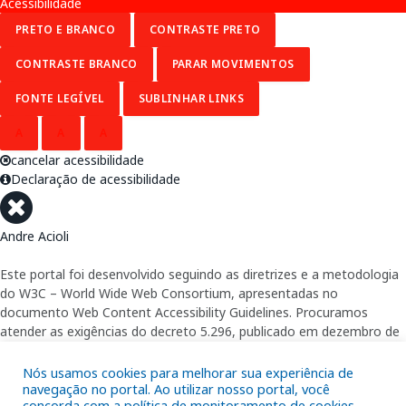
Acessibilidade
PRETO E BRANCO
CONTRASTE PRETO
CONTRASTE BRANCO
PARAR MOVIMENTOS
FONTE LEGÍVEL
SUBLINHAR LINKS
A
A
A
cancelar acessibilidade
Declaração de acessibilidade
Andre Acioli
Este portal foi desenvolvido seguindo as diretrizes e a metodologia
do W3C – World Wide Web Consortium, apresentadas no
documento Web Content Accessibility Guidelines. Procuramos
atender as exigências do decreto 5.296, publicado em dezembro de
2004, que torna obrigatória a acessibilidade nos portais e sítios
eletrônicos da administração pública na rede mundial de
Nós usamos cookies para melhorar sua experiência de
computadores para o uso das pessoas com necessidades especiais,
navegação no portal. Ao utilizar nosso portal, você
concorda com a política de monitoramento de cookies.