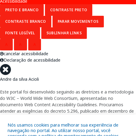
Acessibilidade
PRETO E BRANCO
CONTRASTE PRETO
CONTRASTE BRANCO
PARAR MOVIMENTOS
FONTE LEGÍVEL
SUBLINHAR LINKS
A
A
A
cancelar acessibilidade
Declaração de acessibilidade
Andre da silva Acioli
Este portal foi desenvolvido seguindo as diretrizes e a metodologia
do W3C – World Wide Web Consortium, apresentadas no
documento Web Content Accessibility Guidelines. Procuramos
atender as exigências do decreto 5.296, publicado em dezembro de
2004, que torna obrigatória a acessibilidade nos portais e sítios
eletrônicos da administração pública na rede mundial de
Nós usamos cookies para melhorar sua experiência de
computadores para o uso das pessoas com necessidades especiais,
navegação no portal. Ao utilizar nosso portal, você
concorda com a política de monitoramento de cookies.