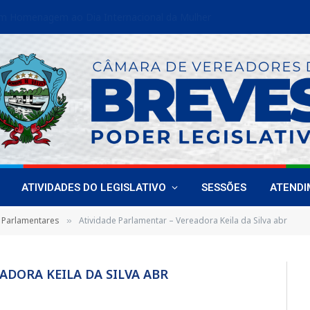
Vereadoras de Breves fortalecem liderança feminina em encontro estadual
ATIVIDADES DO LEGISLATIVO
SESSÕES
ATEND
 Parlamentares
Atividade Parlamentar – Vereadora Keila da Silva abr
»
ADORA KEILA DA SILVA ABR