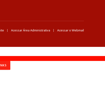
ite
Acessar Área Administrativa
Acessar o Webmail
INKS