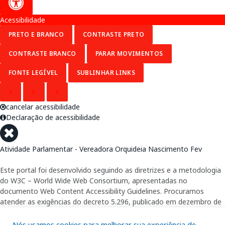
Acessibilidade
PRETO E BRANCO
CONTRASTE PRETO
CONTRASTE BRANCO
PARAR MOVIMENTOS
FONTE LEGÍVEL
SUBLINHAR LINKS
A
A
A
cancelar acessibilidade
Declaração de acessibilidade
Atividade Parlamentar - Vereadora Orquideia Nascimento Fev
Este portal foi desenvolvido seguindo as diretrizes e a metodologia
do W3C – World Wide Web Consortium, apresentadas no
documento Web Content Accessibility Guidelines. Procuramos
atender as exigências do decreto 5.296, publicado em dezembro de
2004, que torna obrigatória a acessibilidade nos portais e sítios
eletrônicos da administração pública na rede mundial de
Nós usamos cookies para melhorar sua experiência de