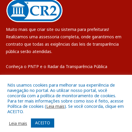
Muito mais que
criar site
ou
sistema para prefeituras
!
Realizamos uma
assessoria
completa, onde garantimos em
contrato que todas as exigências das
leis de transparência
pública
serão atendidas.
Conheça o
PNTP
e o
Radar da Transparência Pública
Nós usamos cookies para melhorar sua experiência de
navegação no portal. Ao utilizar nosso portal, você
concorda com a política de monitoramento de cookies.
Todos os direitos reservados a Câmara Municipal de Breves
Para ter mais informações sobre como isso é feito, acesse
Política de cookies (
Leia mais
). Se você concorda, clique em
ACEITO.
Mapa do Site
Acessar Área Administrativa
Acessar o Webmail
ACEITO
Leia mais