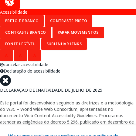
Acessibilidade
PRETO E BRANCO
CONTRASTE PRETO
CONTRASTE BRANCO
PARAR MOVIMENTOS
FONTE LEGÍVEL
SUBLINHAR LINKS
A
A
A
cancelar acessibilidade
Declaração de acessibilidade
DECLARAÇÃO DE INATIVIDADE DE JULHO DE 2025
Este portal foi desenvolvido seguindo as diretrizes e a metodologia
do W3C – World Wide Web Consortium, apresentadas no
documento Web Content Accessibility Guidelines. Procuramos
atender as exigências do decreto 5.296, publicado em dezembro de
2004, que torna obrigatória a acessibilidade nos portais e sítios
eletrônicos da administração pública na rede mundial de
Nós usamos cookies para melhorar sua experiência de