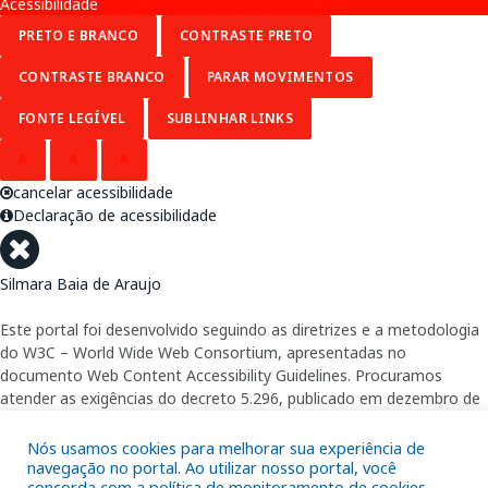
Acessibilidade
PRETO E BRANCO
CONTRASTE PRETO
CONTRASTE BRANCO
PARAR MOVIMENTOS
FONTE LEGÍVEL
SUBLINHAR LINKS
A
A
A
cancelar acessibilidade
Declaração de acessibilidade
Silmara Baia de Araujo
Este portal foi desenvolvido seguindo as diretrizes e a metodologia
do W3C – World Wide Web Consortium, apresentadas no
documento Web Content Accessibility Guidelines. Procuramos
atender as exigências do decreto 5.296, publicado em dezembro de
2004, que torna obrigatória a acessibilidade nos portais e sítios
eletrônicos da administração pública na rede mundial de
Nós usamos cookies para melhorar sua experiência de
computadores para o uso das pessoas com necessidades especiais,
navegação no portal. Ao utilizar nosso portal, você
concorda com a política de monitoramento de cookies.