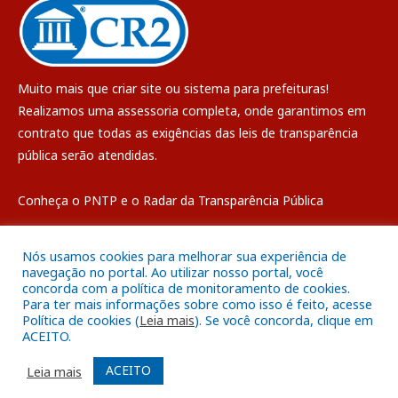
Muito mais que
criar site
ou
sistema para prefeituras
!
Realizamos uma
assessoria
completa, onde garantimos em
contrato que todas as exigências das
leis de transparência
pública
serão atendidas.
Conheça o
PNTP
e o
Radar da Transparência Pública
Nós usamos cookies para melhorar sua experiência de
navegação no portal. Ao utilizar nosso portal, você
concorda com a política de monitoramento de cookies.
Todos os direitos reservados a Câmara Municipal de Breves
Para ter mais informações sobre como isso é feito, acesse
Política de cookies (
Leia mais
). Se você concorda, clique em
ACEITO.
Mapa do Site
Acessar Área Administrativa
Acessar o Webmail
ACEITO
Leia mais