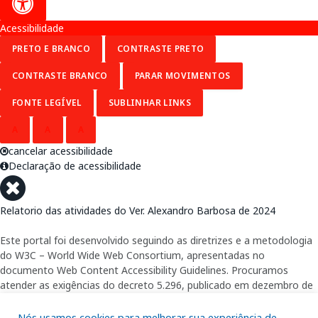
Acessibilidade
PRETO E BRANCO
CONTRASTE PRETO
CONTRASTE BRANCO
PARAR MOVIMENTOS
FONTE LEGÍVEL
SUBLINHAR LINKS
A
A
A
cancelar acessibilidade
Declaração de acessibilidade
Relatorio das atividades do Ver. Alexandro Barbosa de 2024
Este portal foi desenvolvido seguindo as diretrizes e a metodologia
do W3C – World Wide Web Consortium, apresentadas no
documento Web Content Accessibility Guidelines. Procuramos
atender as exigências do decreto 5.296, publicado em dezembro de
2004, que torna obrigatória a acessibilidade nos portais e sítios
eletrônicos da administração pública na rede mundial de
Nós usamos cookies para melhorar sua experiência de