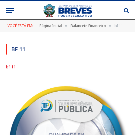
VOCÊ ESTÁ EM:
Página Inicial
Balancete Financeiro
bf 11
»
»
BF 11
bf 11