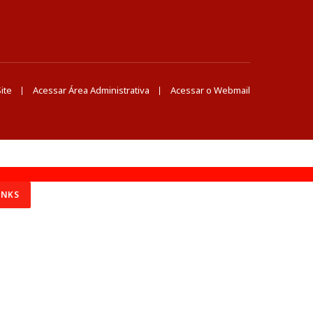
ite
Acessar Área Administrativa
Acessar o Webmail
INKS