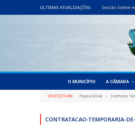
ÚLTIMAS ATUALIZAÇÕES:
Sessão Solene e
O MUNICÍPIO
A CÂMARA
VOCÊ ESTÁ EM:
Página Inicial
Contratos Te
»
CONTRATACAO-TEMPORARIA-DE-P