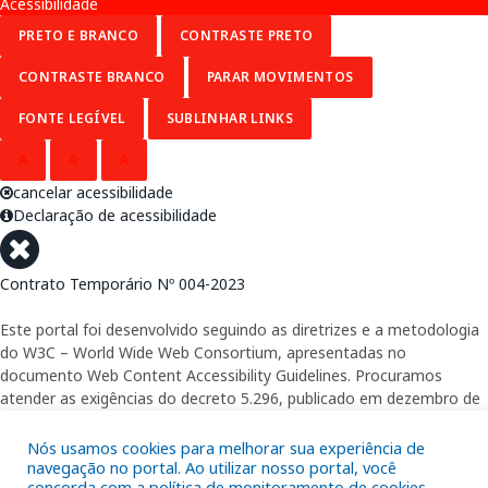
Acessibilidade
PRETO E BRANCO
CONTRASTE PRETO
CONTRASTE BRANCO
PARAR MOVIMENTOS
FONTE LEGÍVEL
SUBLINHAR LINKS
A
A
A
cancelar acessibilidade
Declaração de acessibilidade
Contrato Temporário Nº 004-2023
Este portal foi desenvolvido seguindo as diretrizes e a metodologia
do W3C – World Wide Web Consortium, apresentadas no
documento Web Content Accessibility Guidelines. Procuramos
atender as exigências do decreto 5.296, publicado em dezembro de
2004, que torna obrigatória a acessibilidade nos portais e sítios
eletrônicos da administração pública na rede mundial de
Nós usamos cookies para melhorar sua experiência de
computadores para o uso das pessoas com necessidades especiais,
navegação no portal. Ao utilizar nosso portal, você
concorda com a política de monitoramento de cookies.