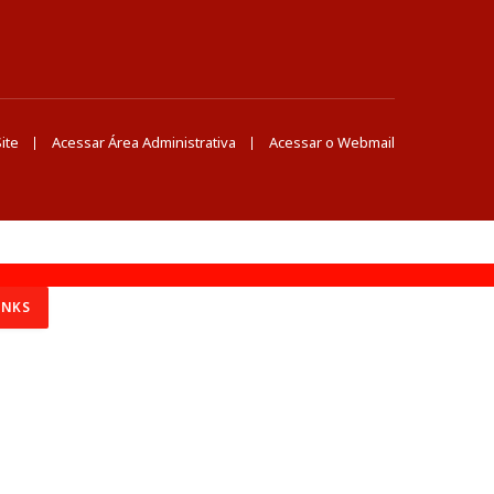
ite
Acessar Área Administrativa
Acessar o Webmail
INKS