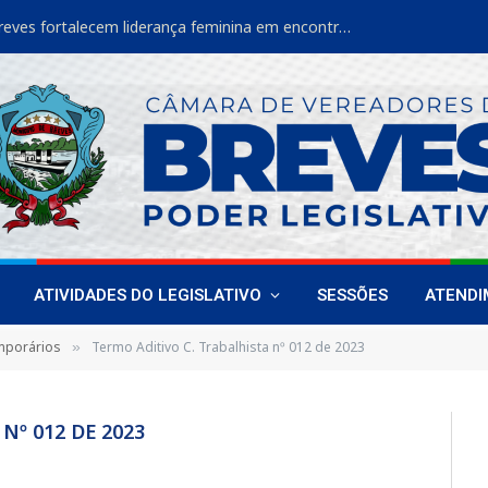
Vereadoras de Breves fortalecem liderança feminina em encontro estadual
ATIVIDADES DO LEGISLATIVO
SESSÕES
ATEND
mporários
Termo Aditivo C. Trabalhista nº 012 de 2023
»
Nº 012 DE 2023