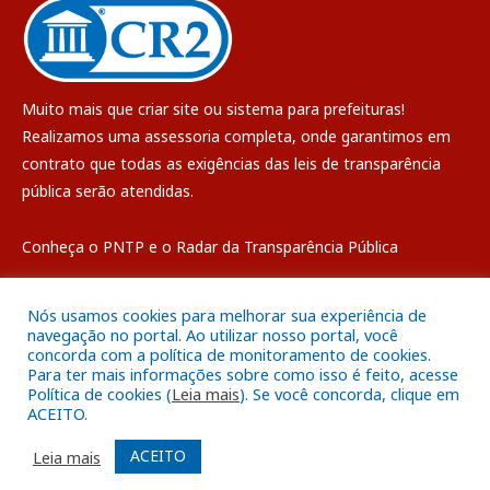
Muito mais que
criar site
ou
sistema para prefeituras
!
Realizamos uma
assessoria
completa, onde garantimos em
contrato que todas as exigências das
leis de transparência
pública
serão atendidas.
Conheça o
PNTP
e o
Radar da Transparência Pública
Nós usamos cookies para melhorar sua experiência de
navegação no portal. Ao utilizar nosso portal, você
concorda com a política de monitoramento de cookies.
Todos os direitos reservados a Câmara Municipal de Breves
Para ter mais informações sobre como isso é feito, acesse
Política de cookies (
Leia mais
). Se você concorda, clique em
ACEITO.
Mapa do Site
Acessar Área Administrativa
Acessar o Webmail
ACEITO
Leia mais