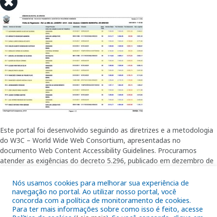
Este portal foi desenvolvido seguindo as diretrizes e a metodologia
do W3C – World Wide Web Consortium, apresentadas no
documento Web Content Accessibility Guidelines. Procuramos
atender as exigências do decreto 5.296, publicado em dezembro de
2004, que torna obrigatória a acessibilidade nos portais e sítios
eletrônicos da administração pública na rede mundial de
Nós usamos cookies para melhorar sua experiência de
computadores para o uso das pessoas com necessidades especiais,
navegação no portal. Ao utilizar nosso portal, você
concorda com a política de monitoramento de cookies.
garantindo-lhes o pleno acesso aos conteúdos disponíveis.
Para ter mais informações sobre como isso é feito, acesse