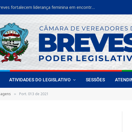
Vereadoras de Breves fortalecem liderança feminina em encontro estadual
ATIVIDADES DO LEGISLATIVO
SESSÕES
ATEND
sagens
Port. 013 de 2021
»