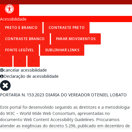
Acessibilidade
PRETO E BRANCO
CONTRASTE PRETO
CONTRASTE BRANCO
PARAR MOVIMENTOS
FONTE LEGÍVEL
SUBLINHAR LINKS
A
A
A
cancelar acessibilidade
Declaração de acessibilidade
PORTARIA N. 153.2023 DIARIA DO VEREADOR OTENIEL LOBATO
Este portal foi desenvolvido seguindo as diretrizes e a metodologia
do W3C – World Wide Web Consortium, apresentadas no
documento Web Content Accessibility Guidelines. Procuramos
atender as exigências do decreto 5.296, publicado em dezembro de
2004, que torna obrigatória a acessibilidade nos portais e sítios