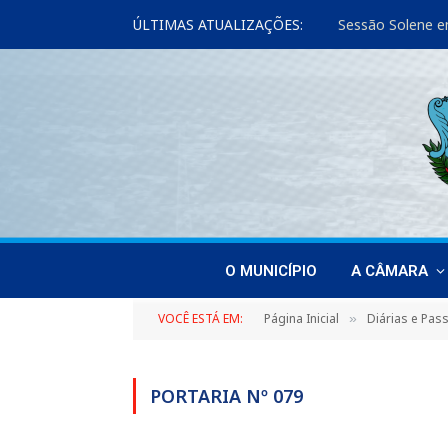
ÚLTIMAS ATUALIZAÇÕES:
Sessão Solene e
O MUNICÍPIO
A CÂMARA
VOCÊ ESTÁ EM:
Página Inicial
Diárias e Pas
»
PORTARIA Nº 079