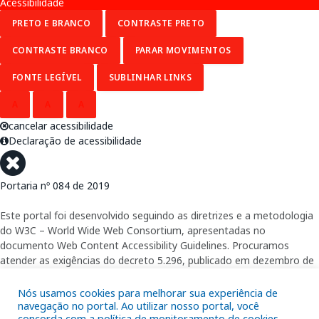
Acessibilidade
PRETO E BRANCO
CONTRASTE PRETO
CONTRASTE BRANCO
PARAR MOVIMENTOS
FONTE LEGÍVEL
SUBLINHAR LINKS
A
A
A
cancelar acessibilidade
Declaração de acessibilidade
Portaria nº 084 de 2019
Este portal foi desenvolvido seguindo as diretrizes e a metodologia
do W3C – World Wide Web Consortium, apresentadas no
documento Web Content Accessibility Guidelines. Procuramos
atender as exigências do decreto 5.296, publicado em dezembro de
2004, que torna obrigatória a acessibilidade nos portais e sítios
eletrônicos da administração pública na rede mundial de
Nós usamos cookies para melhorar sua experiência de
computadores para o uso das pessoas com necessidades especiais,
navegação no portal. Ao utilizar nosso portal, você
concorda com a política de monitoramento de cookies.