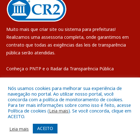
Muito mais que
criar site
ou
sistema para prefeituras
!
Realizamos uma
assessoria
completa, onde garantimos em
contrato que todas as exigências das
leis de transparência
pública
serão atendidas.
Conheça o
PNTP
e o
Radar da Transparência Pública
Nós usamos cookies para melhorar sua experiência de
navegação no portal. Ao utilizar nosso portal, você
concorda com a política de monitoramento de cookies.
Todos os direitos reservados a Câmara Municipal de Breves
Para ter mais informações sobre como isso é feito, acesse
Política de cookies (
Leia mais
). Se você concorda, clique em
ACEITO.
Mapa do Site
Acessar Área Administrativa
Acessar o Webmail
ACEITO
Leia mais