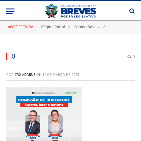
VOCÊ ESTÁ EM:
Página Inicial
Comissões
8
»
»
8
0
POR
CR2-ADMIN8
ON
19 DE MARÇO DE 2025