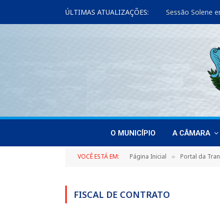
ÚLTIMAS ATUALIZAÇÕES:
Sessão Solene e
O MUNICÍPIO
A CÂMARA
VOCÊ ESTÁ EM:
Página Inicial
Portal da Tra
»
FISCAL DE CONTRATO