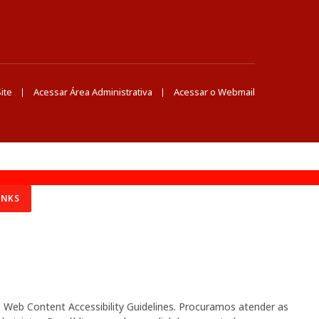
ite
Acessar Área Administrativa
Acessar o Webmail
INKS
Web Content Accessibility Guidelines. Procuramos atender as