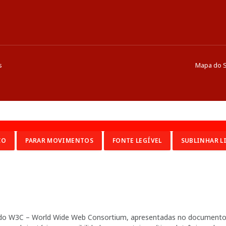
s
Mapa do S
CO
PARAR MOVIMENTOS
FONTE LEGÍVEL
SUBLINHAR L
ia do W3C – World Wide Web Consortium, apresentadas no documento 