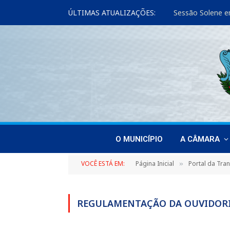
ÚLTIMAS ATUALIZAÇÕES:
Sessão Solene e
O MUNICÍPIO
A CÂMARA
VOCÊ ESTÁ EM:
Página Inicial
Portal da Tra
»
REGULAMENTAÇÃO DA OUVIDOR