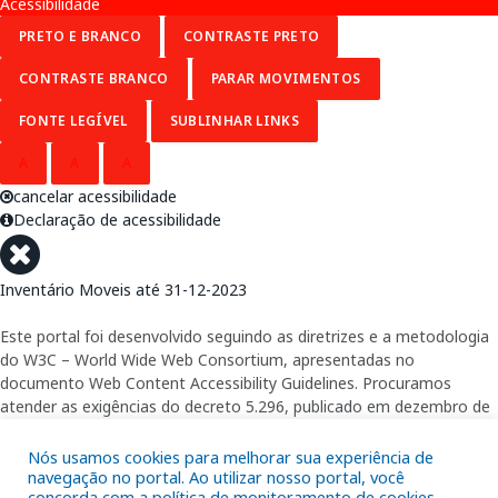
Acessibilidade
PRETO E BRANCO
CONTRASTE PRETO
CONTRASTE BRANCO
PARAR MOVIMENTOS
FONTE LEGÍVEL
SUBLINHAR LINKS
A
A
A
cancelar acessibilidade
Declaração de acessibilidade
Inventário Moveis até 31-12-2023
Este portal foi desenvolvido seguindo as diretrizes e a metodologia
do W3C – World Wide Web Consortium, apresentadas no
documento Web Content Accessibility Guidelines. Procuramos
atender as exigências do decreto 5.296, publicado em dezembro de
2004, que torna obrigatória a acessibilidade nos portais e sítios
eletrônicos da administração pública na rede mundial de
Nós usamos cookies para melhorar sua experiência de
computadores para o uso das pessoas com necessidades especiais,
navegação no portal. Ao utilizar nosso portal, você
concorda com a política de monitoramento de cookies.