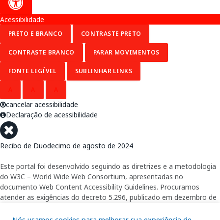
Acessibilidade
PRETO E BRANCO
CONTRASTE PRETO
CONTRASTE BRANCO
PARAR MOVIMENTOS
FONTE LEGÍVEL
SUBLINHAR LINKS
A
A
A
cancelar acessibilidade
Declaração de acessibilidade
Recibo de Duodecimo de agosto de 2024
Este portal foi desenvolvido seguindo as diretrizes e a metodologia
do W3C – World Wide Web Consortium, apresentadas no
documento Web Content Accessibility Guidelines. Procuramos
atender as exigências do decreto 5.296, publicado em dezembro de
2004, que torna obrigatória a acessibilidade nos portais e sítios
eletrônicos da administração pública na rede mundial de
Nós usamos cookies para melhorar sua experiência de