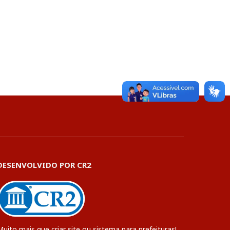
DESENVOLVIDO POR CR2
Muito mais que
criar site
ou
sistema para prefeituras
!