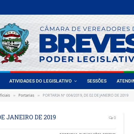
Vereadoras de Breves fortalecem liderança feminina em encontro estadual
ATIVIDADES DO LEGISLATIVO
SESSÕES
ATEND
iciais
Portarias
PORTARIA Nº 004/2019, DE 02 DE JANEIRO DE 2019
»
»
DE JANEIRO DE 2019
0