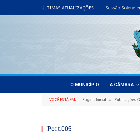
ÚLTIMAS ATUALIZAÇÕES:
Sessão Solene e
O MUNICÍPIO
A CÂMARA
VOCÊ ESTÁ EM:
Página Inicial
Publicações Of
»
Port.005