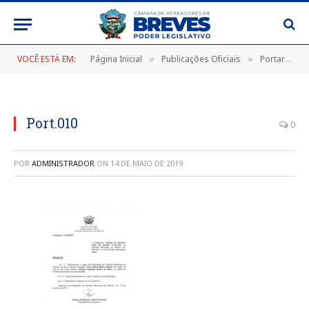
VOCÊ ESTÁ EM:
Página Inicial
Publicações Oficiais
Portarias
»
»
»
Port.010
0
POR
ADMINISTRADOR
ON
14 DE MAIO DE 2019