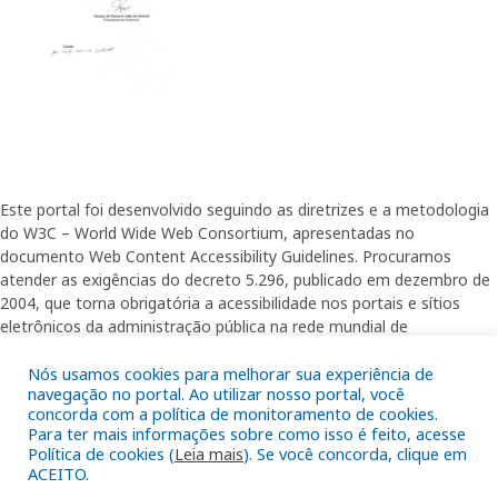
Este portal foi desenvolvido seguindo as diretrizes e a metodologia
do W3C – World Wide Web Consortium, apresentadas no
documento Web Content Accessibility Guidelines. Procuramos
atender as exigências do decreto 5.296, publicado em dezembro de
2004, que torna obrigatória a acessibilidade nos portais e sítios
eletrônicos da administração pública na rede mundial de
computadores para o uso das pessoas com necessidades especiais,
Nós usamos cookies para melhorar sua experiência de
garantindo-lhes o pleno acesso aos conteúdos disponíveis.
navegação no portal. Ao utilizar nosso portal, você
concorda com a política de monitoramento de cookies.
Para ter mais informações sobre como isso é feito, acesse
Política de cookies (
Leia mais
). Se você concorda, clique em
Além de validações automáticas, foram realizados testes em
ACEITO.
diversos navegadores e através do utilitário de acesso a Internet do