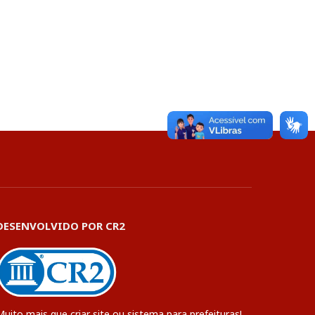
DESENVOLVIDO POR CR2
Muito mais que
criar site
ou
sistema para prefeituras
!