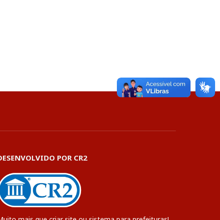
DESENVOLVIDO POR CR2
Muito mais que
criar site
ou
sistema para prefeituras
!