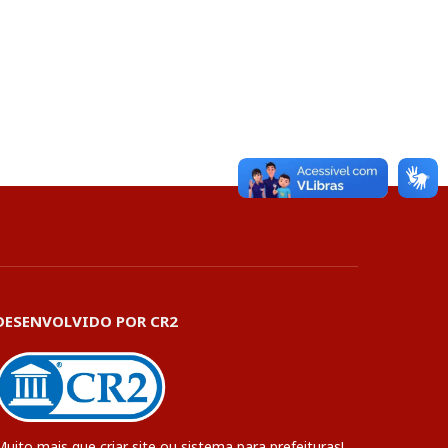
DESENVOLVIDO POR CR2
Muito mais que
criar site
ou
sistema para prefeituras
!