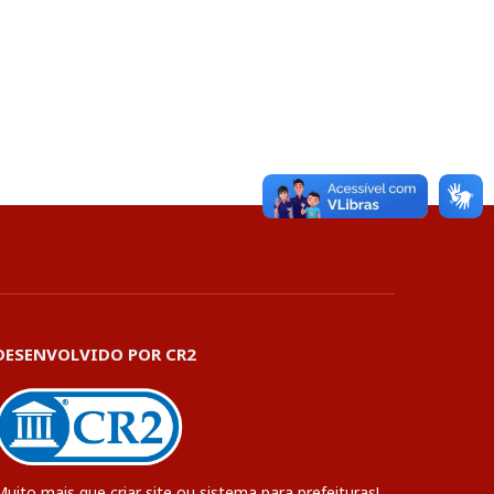
DESENVOLVIDO POR CR2
Muito mais que
criar site
ou
sistema para prefeituras
!