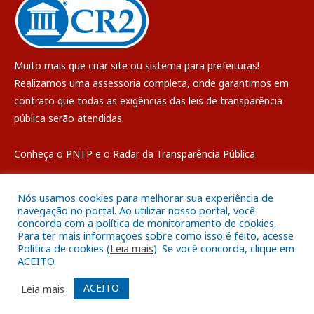
Muito mais que
criar site
ou
sistema para prefeituras
!
Realizamos uma
assessoria
completa, onde garantimos em
contrato que todas as exigências das
leis de transparência
pública
serão atendidas.
Conheça o
PNTP
e o
Radar da Transparência Pública
Nós usamos cookies para melhorar sua experiência de
navegação no portal. Ao utilizar nosso portal, você
concorda com a política de monitoramento de cookies.
Todos os direitos reservados a Câmara Municipal de Breves
Para ter mais informações sobre como isso é feito, acesse
Política de cookies (
Leia mais
). Se você concorda, clique em
ACEITO.
Mapa do Site
Acessar Área Administrativa
Acessar o Webmail
ACEITO
Leia mais