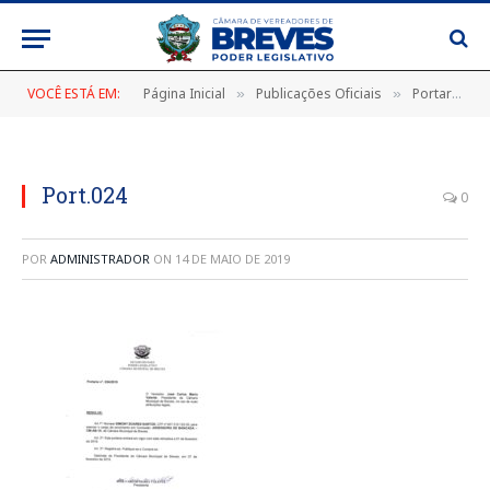
VOCÊ ESTÁ EM:
Página Inicial
Publicações Oficiais
Portarias
»
»
»
Port.024
0
POR
ADMINISTRADOR
ON
14 DE MAIO DE 2019