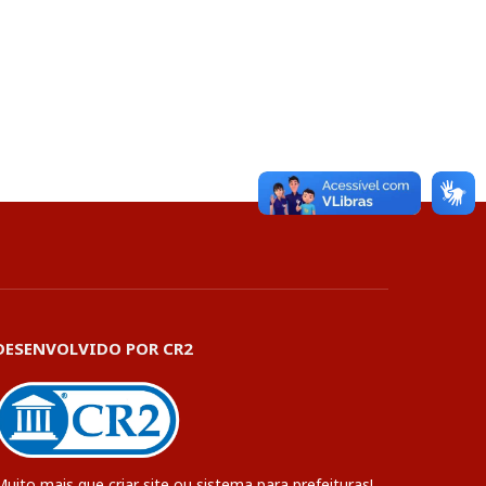
DESENVOLVIDO POR CR2
Muito mais que
criar site
ou
sistema para prefeituras
!