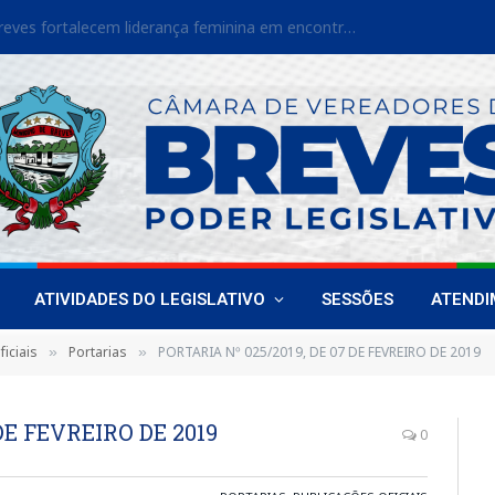
Vereadoras de Breves fortalecem liderança feminina em encontro estadual
ATIVIDADES DO LEGISLATIVO
SESSÕES
ATEND
iciais
Portarias
PORTARIA Nº 025/2019, DE 07 DE FEVREIRO DE 2019
»
»
DE FEVREIRO DE 2019
0