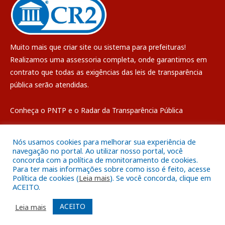
Muito mais que
criar site
ou
sistema para prefeituras
!
Realizamos uma
assessoria
completa, onde garantimos em
contrato que todas as exigências das
leis de transparência
pública
serão atendidas.
Conheça o
PNTP
e o
Radar da Transparência Pública
Nós usamos cookies para melhorar sua experiência de
navegação no portal. Ao utilizar nosso portal, você
concorda com a política de monitoramento de cookies.
Todos os direitos reservados a Câmara Municipal de Breves
Para ter mais informações sobre como isso é feito, acesse
Política de cookies (
Leia mais
). Se você concorda, clique em
ACEITO.
Mapa do Site
Acessar Área Administrativa
Acessar o Webmail
ACEITO
Leia mais