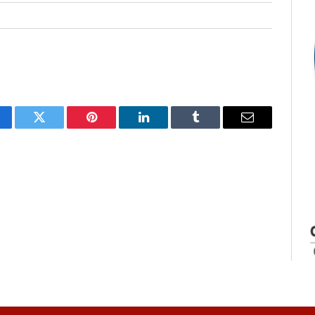
cebook
Twitter
Pinterest
LinkedIn
Tumblr
E-
mail