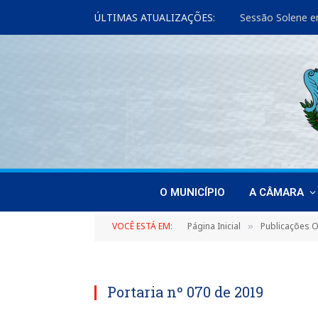
ÚLTIMAS ATUALIZAÇÕES:
Sessão Solene e
O MUNICÍPIO
A CÂMARA
VOCÊ ESTÁ EM:
Página Inicial
Publicações Of
»
Portaria nº 070 de 2019