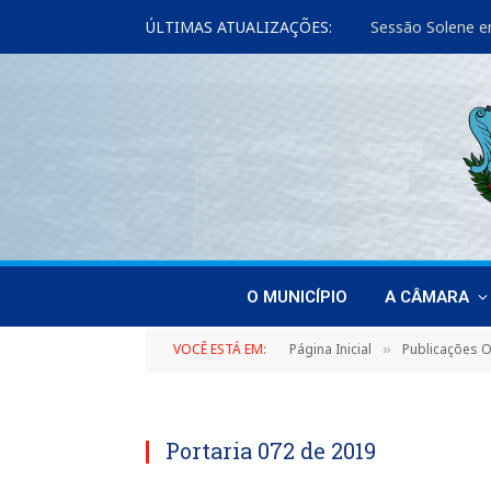
ÚLTIMAS ATUALIZAÇÕES:
Sessão Solene e
O MUNICÍPIO
A CÂMARA
VOCÊ ESTÁ EM:
Página Inicial
Publicações Of
»
Portaria 072 de 2019