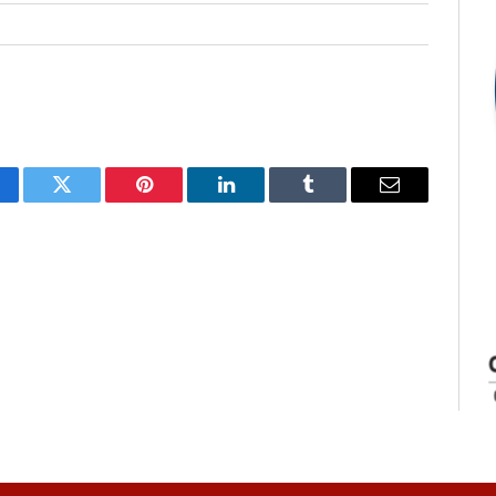
cebook
Twitter
Pinterest
LinkedIn
Tumblr
E-
mail