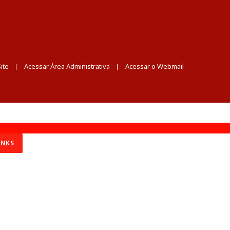
ite
Acessar Área Administrativa
Acessar o Webmail
INKS