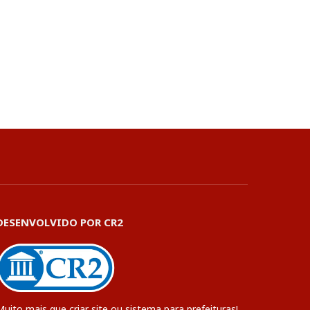
DESENVOLVIDO POR CR2
Muito mais que
criar site
ou
sistema para prefeituras
!