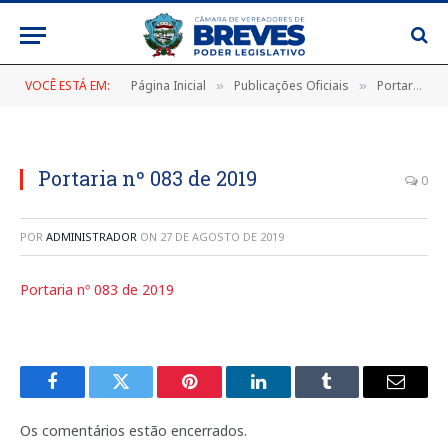
VOCÊ ESTÁ EM:
Página Inicial
Publicações Oficiais
Portarias
»
»
»
Portaria nº 083 de 2019
0
POR
ADMINISTRADOR
ON
27 DE AGOSTO DE 2019
Portaria nº 083 de 2019
Facebook
Twitter
Pinterest
LinkedIn
Tumblr
E-
mail
Os comentários estão encerrados.