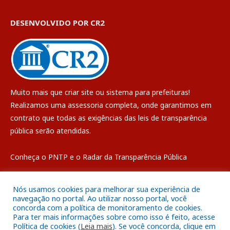
DESENVOLVIDO POR CR2
Muito mais que
criar site
ou
sistema para prefeituras
!
Realizamos uma
assessoria
completa, onde garantimos em
contrato que todas as exigências das
leis de transparência
pública
serão atendidas.
Conheça o
PNTP
e o
Radar da Transparência Pública
Nós usamos cookies para melhorar sua experiência de
navegação no portal. Ao utilizar nosso portal, você
concorda com a política de monitoramento de cookies.
Todos os direitos reservados a Câmara Municipal de Breves
Para ter mais informações sobre como isso é feito, acesse
Política de cookies (
Leia mais
). Se você concorda, clique em